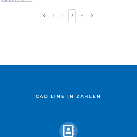
Virus
|
1
2
3
4
Unser
Umgang
mit
der
aktuellen
Situation
CAD LINE IN ZAHLEN