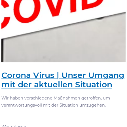
Corona Virus | Unser Umgang
mit der aktuellen Situation
Wir haben verschiedene Maßnahmen getroffen, um
verantwortungsvoll mit der Situation umzugehen.
Corona
Weiterlesen …