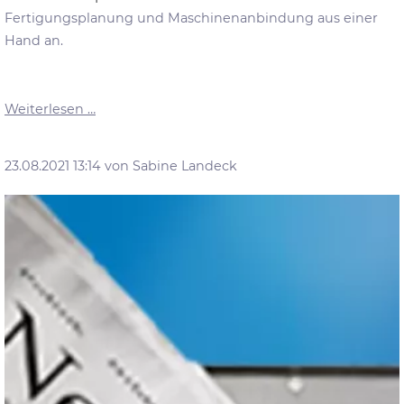
Fertigungsplanung und Maschinenanbindung aus einer
Hand an.
Tischler-
Weiterlesen …
Suite|42
-
23.08.2021 13:14
von Sabine Landeck
CAD
Line
schnürt
Fertigungspaket
für
die
vernetzte
Tischlerwerkstatt.