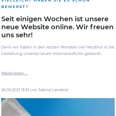
VIELLEICHT HABEN SIE ES SCHON
BEMERKT?
Seit einigen Wochen ist unsere
neue Website online. Wir freuen
uns sehr!
Denn wir haben in den letzten Monaten viel Herzblut in die
Gestaltung unseres neuen Internetauftritts gesteckt.
Unsere
Weiterlesen …
neue
Website
26.05.2021 13:32
von Sabine Landeck
ist
online!