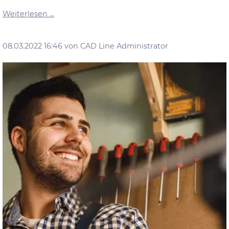
Unsere
Weiterlesen …
Produktneuheiten
ONLINE
08.03.2022 16:46
von CAD Line Administrator
live
erleben!